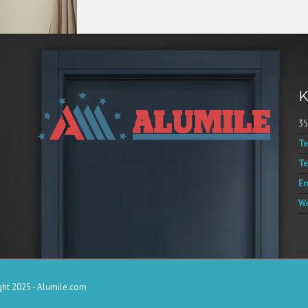
K
35
Te
Te
Em
We
ht 2025 - Alumile.com