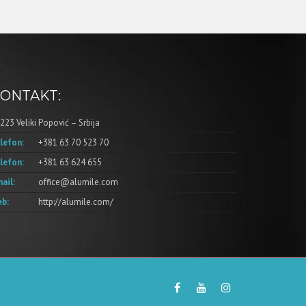
ONTAKT:
223 Veliki Popović – Srbija
lefon:
+381 63 70 523 70
lefon:
+381 63 624 655
ail:
office@alumile.com
b:
http://alumile.com/