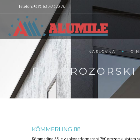
Telefon:
+381 63 70 523 70
NASLOVNA
O 
PVC PROZORSKI 
KÖMMERLING 88
Kömmerling 88 je visokoperformansni PVC prozorski sistem s