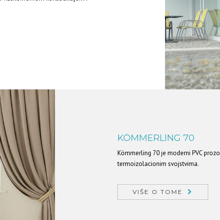
KÖMMERLING 70
Kömmerling 70 je moderni PVC prozor
termoizolacionim svojstvima.
VIŠE O TOME