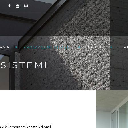
NAMA
PROIZVODNI SISTEMI
USLUGE
STA
SISTEMI
a višekomornom konstrukcijom i