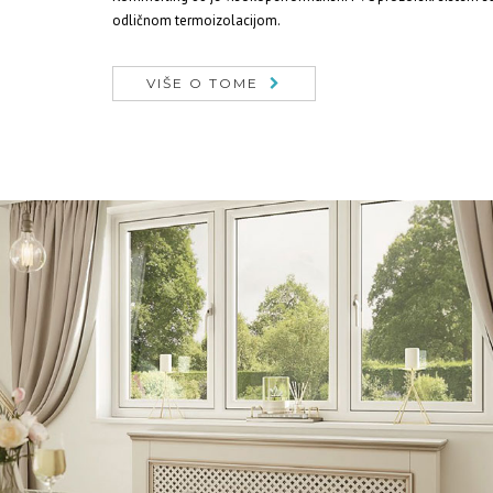
odličnom termoizolacijom.
VIŠE O TOME