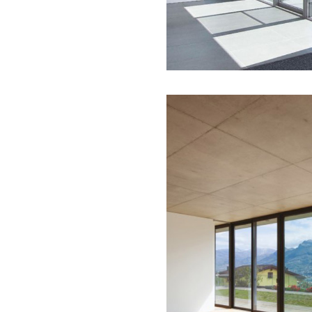
EN 12210)
oj okviru