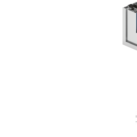
 PLUS
om, dizajniran za izradu kliznih i
širine samo 34 mm, što omogućava
rase, zimske bašte, restorane i druge
 visok nivo energetske efikasnosti.
ekidom
tmosferske uticaje
ija: 18 – 60 mm)
 okovnih sistema)