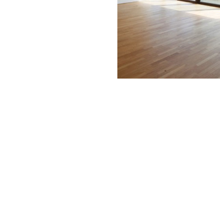
ekidu
ost i neometan pogled
ija panela i otvaranja
hlađenja
prema RAL paleti
edstvima