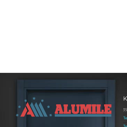
podizno-klizna vrata, kombinujući
htevaju energetski efikasne, dugotrajne i
K
35
Te
Te