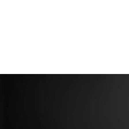
Aliplast Visoglide Plus
predstavlja savremeno rešenje za klizna i 
funkcionalnost, estetiku i izdržljivost. Idealno je za objekte koji za
elegantne prozore i vrata sa širokim prolazima.