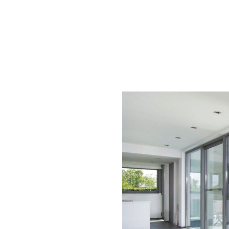
 (zavisno od kombinacije profila i
 vrste stakla i debljine ispune
)