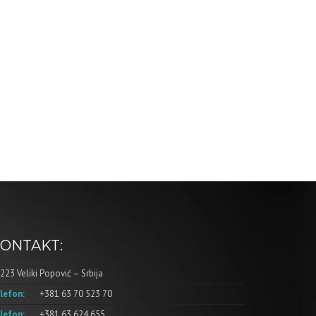
ONTAKT:
223 Veliki Popović – Srbija
lefon:
+381 63 70 523 70
lefon:
+381 63 624 655