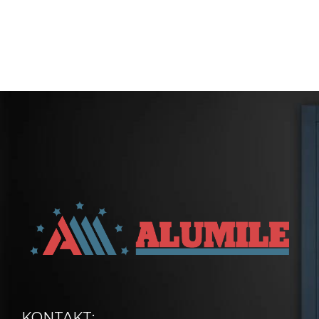
KONTAKT: