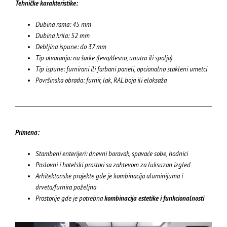
Tehničke karakteristike:
Dubina rama: 45 mm
Dubina krila: 52 mm
Debljina ispune: do 37 mm
Tip otvaranja: na šarke (levo/desno, unutra ili spolja)
Tip ispune: furnirani ili farbani paneli, opcionalno stakleni umetci
Površinska obrada: furnir, lak, RAL boja ili eloksaža
Primena:
Stambeni enterijeri: dnevni boravak, spavaće sobe, hodnici
Poslovni i hotelski prostori sa zahtevom za luksuzan izgled
Arhitektonske projekte gde je kombinacija aluminijuma i
drveta/furnira poželjna
Prostorije gde je potrebna
kombinacija estetike i funkcionalnosti