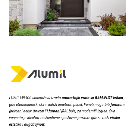
LUMIL M9400 omogućava izradu
unutrašnjih vrata sa RAM‑PLOT krilom
,
gde aluminijumski okvir sadrži umetnuti panel. Paneli mogu biti
furnirani
(prirodni dekor drveta) ili
farbani
(RAL boje) za moderniji izgled. Ova
varijanta je idealna za stambene i poslovne prostore gde se traži
visoka
estetika i dugotrajnost
.