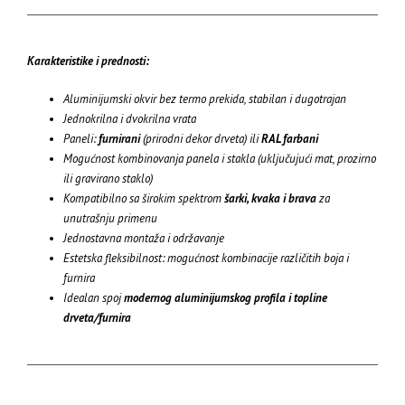
Karakteristike i prednosti:
Aluminijumski okvir bez termo prekida, stabilan i dugotrajan
Jednokrilna i dvokrilna vrata
Paneli:
furnirani
(prirodni dekor drveta) ili
RAL farbani
Mogućnost kombinovanja panela i stakla (uključujući mat, prozirno
ili gravirano staklo)
Kompatibilno sa širokim spektrom
šarki, kvaka i brava
za
unutrašnju primenu
Jednostavna montaža i održavanje
Estetska fleksibilnost: mogućnost kombinacije različitih boja i
furnira
Idealan spoj
modernog aluminijumskog profila i topline
drveta/furnira