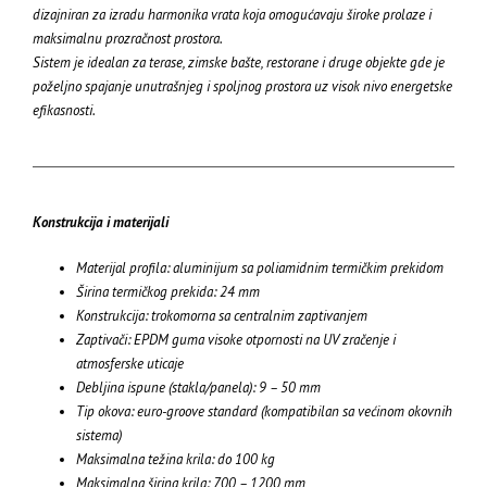
dizajniran za izradu harmonika vrata koja omogućavaju široke prolaze i
maksimalnu prozračnost prostora.
Sistem je idealan za terase, zimske bašte, restorane i druge objekte gde je
poželjno spajanje unutrašnjeg i spoljnog prostora uz visok nivo energetske
efikasnosti.
Konstrukcija i materijali
Materijal profila: aluminijum sa poliamidnim termičkim prekidom
Širina termičkog prekida: 24 mm
Konstrukcija: trokomorna sa centralnim zaptivanjem
Zaptivači: EPDM guma visoke otpornosti na UV zračenje i
atmosferske uticaje
Debljina ispune (stakla/panela): 9 – 50 mm
Tip okova: euro-groove standard (kompatibilan sa većinom okovnih
sistema)
Maksimalna težina krila: do 100 kg
Maksimalna širina krila: 700 – 1200 mm