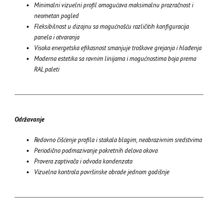
Minimalni vizuelni profil omogućava maksimalnu prozračnost i
neometan pogled
Fleksibilnost u dizajnu sa mogućnošću različitih konfiguracija
panela i otvaranja
Visoka energetska efikasnost smanjuje troškove grejanja i hlađenja
Moderna estetika sa ravnim linijama i mogućnostima boja prema
RAL paleti
Održavanje
Redovno čišćenje profila i stakala blagim, neabrazivnim sredstvima
Periodično podmazivanje pokretnih delova okova
Provera zaptivača i odvoda kondenzata
Vizuelna kontrola površinske obrade jednom godišnje