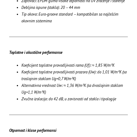
Zaptivači: EPDM guma visoke otpornosti na UV zračenje i starenje
Debljina ispune (stakla): 20 – 44 mm
Tip okova: Euro-groove standard – kompatibilan sa najčešćim
okovnim sistemima
Toplotne i akustične performanse
Koeficijent toplotne provodljivosti rama (Uf): ≈ 1,85 W/m²K
Koeficijent toplotne provodljivosti prozora (Uw): do 1,01 W/m²K (sa
troslojnim staklom Ug=0,7 W/m²K)
Alternativna vrednost Uw: ≈ 1,36 W/m²K (sa dvoslojnim staklom
Ug=1,1 W/m²K)
Zvučna izolacija: do 42 dB, u zavisnosti od stakla i tipologije
Otpornost i klase performansi