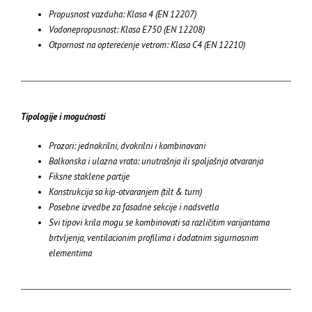
Propusnost vazduha: Klasa 4 (EN 12207)
Vodonepropusnost: Klasa E750 (EN 12208)
Otpornost na opterećenje vetrom: Klasa C4 (EN 12210)
Tipologije i mogućnosti
Prozori: jednokrilni, dvokrilni i kombinovani
Balkonska i ulazna vrata: unutrašnja ili spoljašnja otvaranja
Fiksne staklene partije
Konstrukcija sa kip-otvaranjem (tilt & turn)
Posebne izvedbe za fasadne sekcije i nadsvetla
Svi tipovi krila mogu se kombinovati sa različitim varijantama
brtvljenja, ventilacionim profilima i dodatnim sigurnosnim
elementima