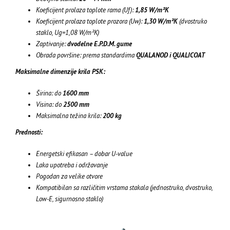
Koeficijent prolaza toplote rama (Uf):
1,85 W/m²K
Koeficijent prolaza toplote prozora (Uw):
1,30 W/m²K
(dvostruko
staklo, Ug=1,08 W/m²K)
Zaptivanje:
dvodelne E.P.D.M. gume
Obrada površine: prema standardima
QUALANOD i QUALICOAT
Maksimalne dimenzije krila PSK:
Širina: do
1600 mm
Visina: do
2500 mm
Maksimalna težina krila:
200 kg
Prednosti:
Energetski efikasan – dobar U-value
Laka upotreba i održavanje
Pogodan za velike otvore
Kompatibilan sa različitim vrstama stakala (jednostruko, dvostruko,
Low-E, sigurnosno staklo)