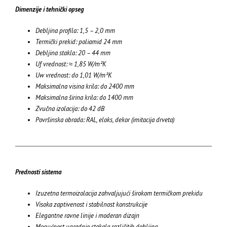
Dimenzije i tehnički opseg
Debljina profila: 1,5 – 2,0 mm
Termički prekid: poliamid 24 mm
Debljina stakla: 20 – 44 mm
Uf vrednost: ≈ 1,85 W/m²K
Uw vrednost: do 1,01 W/m²K
Maksimalna visina krila: do 2400 mm
Maksimalna širina krila: do 1400 mm
Zvučna izolacija: do 42 dB
Površinska obrada: RAL, eloks, dekor (imitacija drveta)
Prednosti sistema
Izuzetna termoizolacija zahvaljujući širokom termičkom prekidu
Visoka zaptivenost i stabilnost konstrukcije
Elegantne ravne linije i moderan dizajn
Mogućnost ugradnje stakala različitih debljina