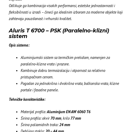
Odlikuje ga kombinacija visokih performansi, estetske jednostavnosti i
fleksibilnosti u izradi – čineći ga idealnim izborom za moderne objekte koji
zahtevaju pouzdanost i vrhunski kvalitet.
Aluris T 6700 – PSK (Paralelno-klizni)
sistem
Opis sistema:
Aluminijumski sistem sa termičkim prekidom, namenjen za
paralelno-klizna vrata i prozore.
Kombinuje dobru termoizolaciju i otpornost sa relativno
pristupačnom cenom.
Pogodan za jednokrilna i dvokrilna vrata, balkonska vrata, klizne
portale i fasadne panele.
Tehničke karakteristike:
Materijal profila:
Aluminijum EN AW 6060 T6
Širina profila: okvir
70 mm
, krilo
77 mm
Širina poliamidnih traka:
24 mm
Debljina stakla:
20 – 44 mm