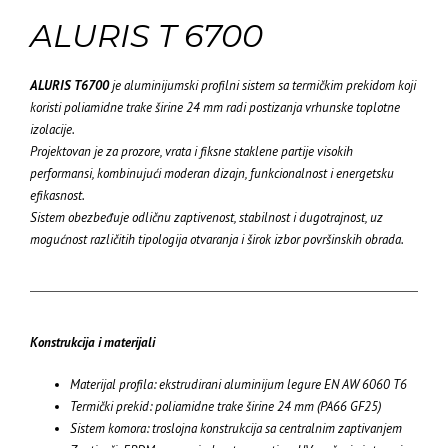
ALURIS T 6700
ALURIS T6700
je aluminijumski profilni sistem sa termičkim prekidom koji
koristi poliamidne trake širine 24 mm radi postizanja vrhunske toplotne
izolacije.
Projektovan je za prozore, vrata i fiksne staklene partije visokih
performansi, kombinujući moderan dizajn, funkcionalnost i energetsku
efikasnost.
Sistem obezbeđuje odličnu zaptivenost, stabilnost i dugotrajnost, uz
mogućnost različitih tipologija otvaranja i širok izbor površinskih obrada.
Konstrukcija i materijali
Materijal profila: ekstrudirani aluminijum legure EN AW 6060 T6
Termički prekid: poliamidne trake širine 24 mm (PA66 GF25)
Sistem komora: troslojna konstrukcija sa centralnim zaptivanjem