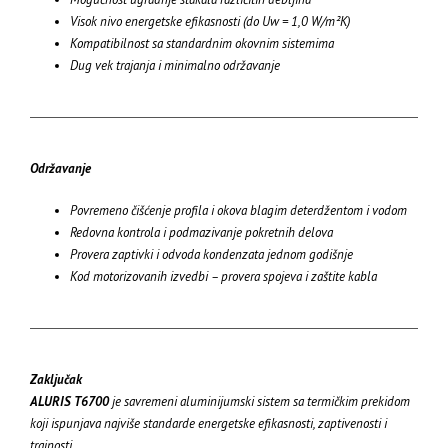
Visok nivo energetske efikasnosti (do Uw = 1,0 W/m²K)
Kompatibilnost sa standardnim okovnim sistemima
Dug vek trajanja i minimalno održavanje
Održavanje
Povremeno čišćenje profila i okova blagim deterdžentom i vodom
Redovna kontrola i podmazivanje pokretnih delova
Provera zaptivki i odvoda kondenzata jednom godišnje
Kod motorizovanih izvedbi – provera spojeva i zaštite kabla
Zaključak
ALURIS T6700
je savremeni aluminijumski sistem sa termičkim prekidom
koji ispunjava najviše standarde energetske efikasnosti, zaptivenosti i
trajnosti.