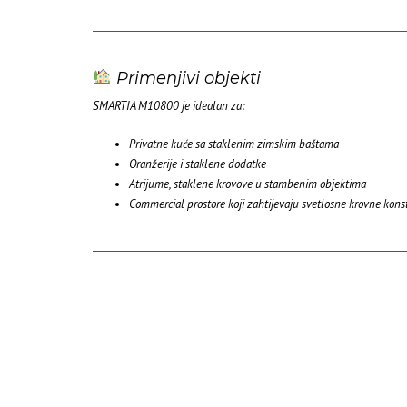
Primenjivi objekti
SMARTIA M10800 je idealan za:
Privatne kuće sa staklenim zimskim baštama
Oranžerije i staklene dodatke
Atrijume, staklene krovove u stambenim objektima
Commercial prostore koji zahtijevaju svetlosne krovne konst