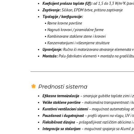
Koeficijent prolaza toplote (Uf):
od 1,5 do 3,3 W/m²K (zavis
Zaptivanje:
Silikon, EPDM brtve, pritisno zaptivanje
Tipologije / konfiguracije:
• Ravne krovne površine
• Nagnuti krovovi / piramidalne forme
• Kombinovane staklene stene i krovovi
• Konzervatorijumi i višesmjerne strukture
Upravljanje:
Ručno ili motorizovano otvaranje elemenata ven
Montaža:
Polu-fabrikatni elementi + montaža na gradilišt
Prednosti sistema
Efikasna termoizolacija
– smanjuje gubitke toplote zimi i z
Velike staklene površine
– maksimalna transparentnost i ko
Kurativni ventilacioni sistemi
– mogućnost automatskog otva
Pouzdanost i dugotrajnost
– profili otporni na vlagu, UV 
Fleksibilnost dizajna
– prilagodljivost različitim oblicima 
Integracija sa stolarijom
– mogućnost spajanja sa Alumil pr