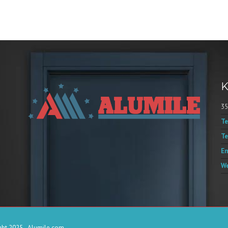
K
35
Te
Te
Em
We
ht 2025 - Alumile.com