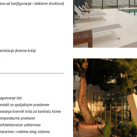
no od konfiguracije i staklene strukture)
tilacije (krovna krila)
u
agrevanje leti
ntakt sa spoljašnjim prostorom
ranja krovnih krila za kontrolu klime
i temperaturne promene
i arhitektonskim zahtevima
ozorima i vratima istog sistema