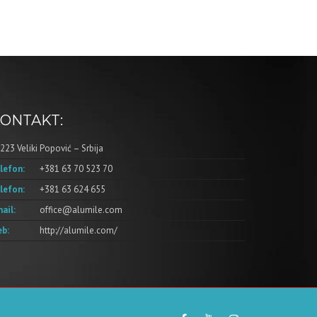
ONTAKT:
223 Veliki Popović – Srbija
lefon:
+381 63 70 523 70
lefon:
+381 63 624 655
ail:
office@alumile.com
b:
http://alumile.com/