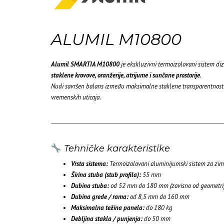
ALUMIL M10800
Alumil SMARTIA M10800
je ekskluzivni termoizolovani sistem diz
staklene krovove, oranžerije, atrijume i sunčane prostorije
.
Nudi savršen balans između maksimalne staklene transparentnosti, 
vremenskih uticaja.
Tehničke karakteristike
Vrsta sistema:
Termoizolovani aluminijumski sistem za zim
Širina stuba (stub profila):
55 mm
Dubina stuba:
od 52 mm do 180 mm (zavisno od geometrije
Dubina grede / rama:
od 8,5 mm do 160 mm
Maksimalna težina panela:
do 180 kg
Debljina stakla / punjenja:
do 50 mm