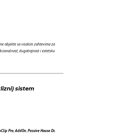
e objekte sa visokim zahtevima za
cionalnost, dugotrajnost i estetsku
izni) sistem
uClip Pro
,
AddOn
,
Passive House Dr.