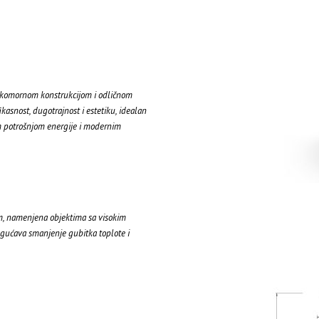
šekomornom konstrukcijom i odličnom
asnost, dugotrajnost i estetiku, idealan
 potrošnjom energije i modernim
m, namenjena objektima sa visokim
mogućava smanjenje gubitka toplote i