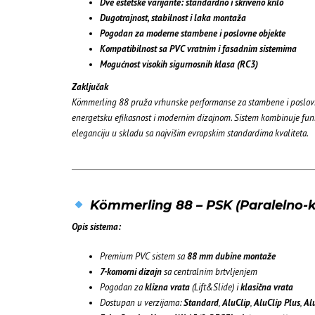
Dve estetske varijante: standardno i skriveno krilo
Dugotrajnost, stabilnost i laka montaža
Pogodan za moderne stambene i poslovne objekte
Kompatibilnost sa PVC vratnim i fasadnim sistemima
Mogućnost visokih sigurnosnih klasa (RC3)
Zaključak
Kömmerling 88 pruža vrhunske performanse za stambene i poslovn
energetsku efikasnost i modernim dizajnom. Sistem kombinuje funk
eleganciju u skladu sa najvišim evropskim standardima kvaliteta.
Kömmerling 88 – PSK (Paralelno-kl
Opis sistema:
Premium PVC sistem sa
88 mm dubine montaže
7-komorni dizajn
sa centralnim brtvljenjem
Pogodan za
klizna vrata
(Lift&Slide) i
klasična vrata
Dostupan u verzijama:
Standard
,
AluClip
,
AluClip Plus
,
Al