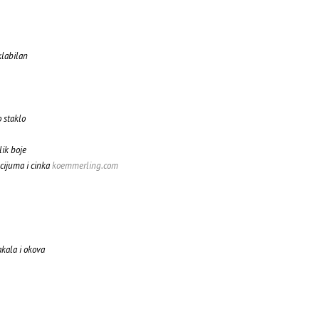
klabilan
o staklo
lik boje
cijuma i cinka
koemmerling.com
kala i okova