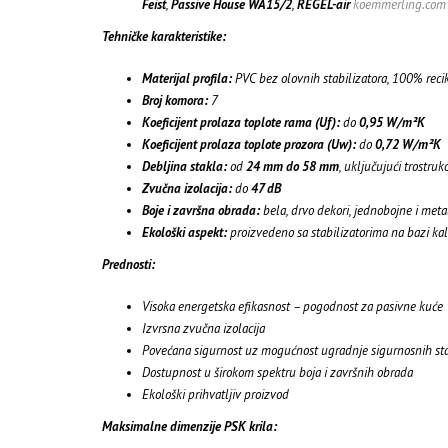
Feist
,
Passive House WA15/2
,
REGEL-air
koemmerling.com
Tehničke karakteristike:
Materijal profila:
PVC bez olovnih stabilizatora, 100% reci
Broj komora:
7
Koeficijent prolaza toplote rama (Uf):
do
0,95 W/m²K
Koeficijent prolaza toplote prozora (Uw):
do
0,72 W/m²K
Debljina stakla:
od
24 mm do 58 mm
, uključujući trostruk
Zvučna izolacija:
do
47 dB
Boje i završna obrada:
bela, drvo dekori, jednobojne i meta
Ekološki aspekt:
proizvedeno sa stabilizatorima na bazi kal
Prednosti:
Visoka energetska efikasnost – pogodnost za pasivne kuće
Izvrsna zvučna izolacija
Povećana sigurnost uz mogućnost ugradnje sigurnosnih sta
Dostupnost u širokom spektru boja i završnih obrada
Ekološki prihvatljiv proizvod
Maksimalne dimenzije PSK krila: