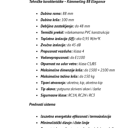
Tehničke karakteristike – Kömmerling 88 Elegance
Dubina rama:
88 mm
Dubina krila:
100 mm
Debljina zastakljenja:
do 48 mm
Termički prekid:
višekomorna PVC konstrukcija
Toplotna izolacija (Uf):
oko 0,95 W/m²K
Zvučna izolacija:
do 45 dB
Propusnost vazduha:
klasa 4
Vodonepropusnost:
do E1100
Otpornost na udar vetra:
klasa C5/B5
Maksimalne dimenzije krila:
do 1500 × 2100 mm
Maksimalna težina krila:
do 150 kg
Tipovi otvaranja:
okretno, kip, okretno-kip
Tip okova:
potpuno skriveni okovi i šarke
Sigurnosne klase:
RC1N, RC2N i RC3
Prednosti sistema
Izuzetna energetska efikasnost i termoizolacija
Minimalistički dizajn i čiste linije