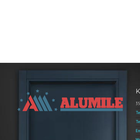
K
35
Te
Te
Em
We