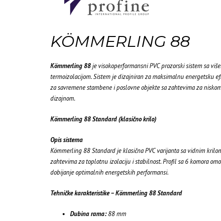
KÖMMERLING 88
Kömmerling 88
je visokoperformansni PVC prozorski sistem sa vi
termoizolacijom. Sistem je dizajniran za maksimalnu energetsku efik
za savremene stambene i poslovne objekte sa zahtevima za niskom
dizajnom.
Kömmerling 88 Standard (klasično krilo)
Opis sistema
Kömmerling 88 Standard je klasična PVC varijanta sa vidnim krilo
zahtevima za toplotnu izolaciju i stabilnost. Profil sa 6 komora o
dobijanje optimalnih energetskih performansi.
Tehničke karakteristike – Kömmerling 88 Standard
Dubina rama:
88 mm