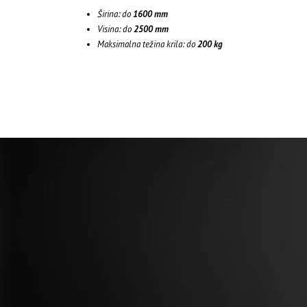
Širina: do
1600 mm
Visina: do
2500 mm
Maksimalna težina krila: do
200 kg