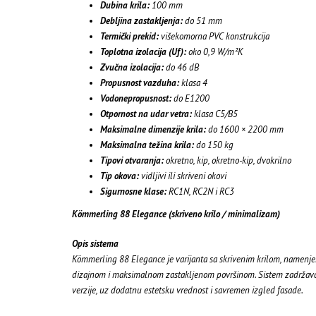
Dubina krila:
100 mm
Debljina zastakljenja:
do 51 mm
Termički prekid:
višekomorna PVC konstrukcija
Toplotna izolacija (Uf):
oko 0,9 W/m²K
Zvučna izolacija:
do 46 dB
Propusnost vazduha:
klasa 4
Vodonepropusnost:
do E1200
Otpornost na udar vetra:
klasa C5/B5
Maksimalne dimenzije krila:
do 1600 × 2200 mm
Maksimalna težina krila:
do 150 kg
Tipovi otvaranja:
okretno, kip, okretno-kip, dvokrilno
Tip okova:
vidljivi ili skriveni okovi
Sigurnosne klase:
RC1N, RC2N i RC3
Kömmerling 88 Elegance (skriveno krilo / minimalizam)
Opis sistema
Kömmerling 88 Elegance je varijanta sa skrivenim krilom, namenje
dizajnom i maksimalnom zastakljenom površinom. Sistem zadržava
verzije, uz dodatnu estetsku vrednost i savremen izgled fasade.