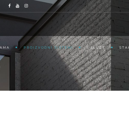
NAMA
PROIZVODNI SISTEMI
USLUGE
STA
8