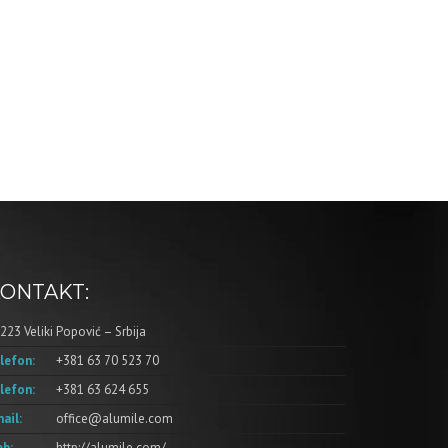
ONTAKT:
223 Veliki Popović – Srbija
lefon:
+381 63 70 523 70
lefon:
+381 63 624 655
ail:
office@alumile.com
b:
http://alumile.com/