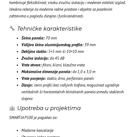
kombinuje fleksibilnost, visoku zvučnu izolaciju i moderan estetski izgled.
Idealno rešenje za moderne radne prostore i objekte sa posebnim
zahtevima u pogledu dizajna i funkcionalnosti.
Tehničke karakteristike
Širina panela:
70 mm
Vidljiva širina aluminijumskog profila:
39 mm
Debljina stakla:
5+5 mm ili 10+10 mm
Zvučna izolacija:
do 45 dB
Vrste otvora:
fiksni, klizni, klasična vrata
Maksimalne dimenzije panela:
do 1,0 x 3,0 m
Vrste punjenja:
staklo, drvo, perforirani paneli
Dizajn:
ravni profili bez vidljivih šrafova, mogućnost ugradnje
vertikalnih ili horizontalnih blindiranih panela između staklenih
slojeva
Upotreba u projektima
SMARTIA P100 je pogodan za:
Moderne kancelarije